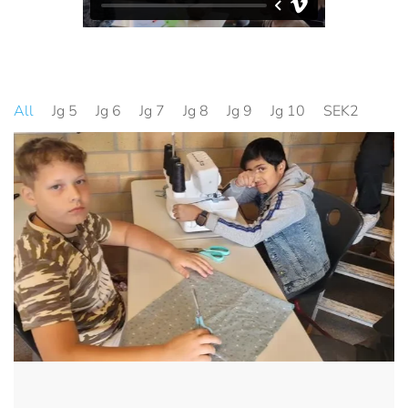
All
Jg 5
Jg 6
Jg 7
Jg 8
Jg 9
Jg 10
SEK2