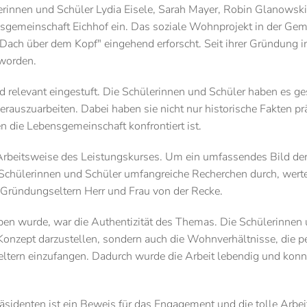
erinnen und Schüler Lydia Eisele, Sarah Mayer, Robin Glanowski
nsgemeinschaft Eichhof ein. Das soziale Wohnprojekt in der Ge
ach über dem Kopf" eingehend erforscht. Seit ihrer Gründung i
worden.
elevant eingestuft. Die Schülerinnen und Schüler haben es ge
szuarbeiten. Dabei haben sie nicht nur historische Fakten präs
 die Lebensgemeinschaft konfrontiert ist.
rbeitsweise des Leistungskurses. Um ein umfassendes Bild der 
Schülerinnen und Schüler umfangreiche Recherchen durch, werte
 Gründungseltern Herr und Frau von der Recke.
ben wurde, war die Authentizität des Themas. Die Schülerinnen 
 Konzept darzustellen, sondern auch die Wohnverhältnisse, die 
rn einzufangen. Dadurch wurde die Arbeit lebendig und konnt
identen ist ein Beweis für das Engagement und die tolle Arbei