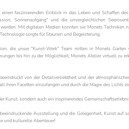
 einen faszinierenden Einblick in das Leben und Schaffen de
ssion, Sonnenaufgang" und die unvergleichlichen Seerosenbi
zu werden. Mit digitalen Medien konnten sie Monets Techniken 
Technologie sorgte für Staunen und Begeisterung.
ation, die unser "Kunst-Werk" Team mitten in Monets Garten
ngen bis hin zu der Möglichkeit, Monets Atelier virtuell zu e
 beeindruckt von der Detailverliebtheit und der atmosphärisc
n all ihren Facetten einzufangen und durch die Magie des Lichts e
 der Kunst, sondern auch ein inspirierendes Gemeinschaftserlebni
beeindruckende Ausstellung und die Gelegenheit, Kunst auf so
e und kulturelle Abenteuer!