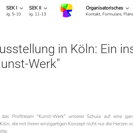
SEK I
SEK II
Organisatorisches
g
Jg. 5-10
Jg. 11-13
Kontakt, Formulare, Pläne 
stellung in Köln: Ein ins
Kunst-Werk"
as Profilteam "Kunst-Werk" unserer Schule auf eine gan
öln, die mit ihrem einzigartigen Konzept nicht nur die Herzen 
lte.